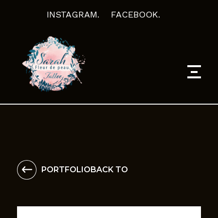
INSTAGRAM.
FACEBOOK.
Fleur De Peau Tattoo - Tatoueuse Sarah Fleur Bagnac sur Célé
PORTFOLIO